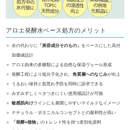
アロエ発酵水ベース処方のメリット
水の代わりに
「美容成分そのもの」
をベースにした高付
加価値設計
アロエ由来の多糖類による自然な保湿ヴェール形成
発酵工程により低分子化され、
角質層へのなじみ
が向上
うるおい保持と肌荒れ予防を同時に訴求できる
みずみずしくベタつきにくい使用感設計が可能
敏感肌向け
ラインにも展開しやすいマイルドなイメージ
ナチュラル・ボタニカルコンセプトとの親和性が高い
「発酵×植物」
のトレンド性を持つ差別化原料